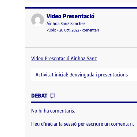
Video Presentació
Publicat per
Publicat per
Ainhoa Sanz Sanchez
Visibilitat:
Data de publicació
el Video Presentació
Públic
-
20 Oct. 2022
-
comentari
Video Presentació Ainhoa Sanz Activitat inicial: 
Video Presentació Ainhoa Sanz
Activitat inicial: Benvinguda i presentacions
CONTRIBUTION
0
EL VIDEO PRESENTACIÓ
DEBAT
No hi ha comentaris.
Heu d'
iniciar la sessió
per escriure un comentari.