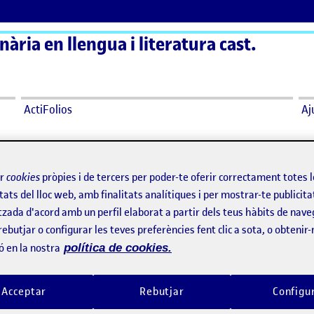
ària en llengua i literatura cast.
ActiFolios
Aj
da i presentacions
ir
cookies
pròpies i de tercers per poder-te oferir correctament totes 
inguda i presentacions
tats del lloc web, amb finalitats analítiques i per mostrar-te publicita
tzada d'acord amb un perfil elaborat a partir dels teus hàbits de nave
rebutjar o configurar les teves preferències fent clic a sota, o obtenir
ormació disciplinar en llengua i literatura cast. )
ó en la nostra
política de cookies.
rida ( Comp. formació disciplinar en llengua i literatura cast. )
Acceptar
Rebutjar
Configu