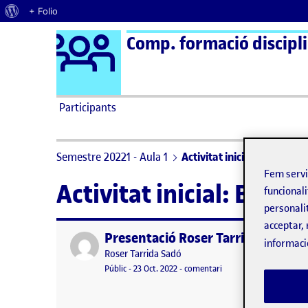
Quant al WordPress
+ Folio
Logo Ágora
Comp. formació disciplin
Saltar al contingut
Participants
Semestre 20221 - Aula 1
Activitat inicial: Benvingu
Fem serv
Activitat inicial: Benv
funcionali
personali
acceptar, 
Presentació Roser Tarrida ( Comp. f
Publicat per
informaci
Publicat per
Roser Tarrida Sadó
Visibilitat:
Data de publicació
23 octubre, 2022 10:09 pm
el Presentació Roser Tar
Públic
-
23 Oct. 2022
-
comentari