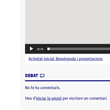
00:00
Activitat inicial: Benvinguda i presentacions
CONTRIBUTION
0
EL PRESENTACIÓ ROSER TARRIDA
DEBAT
No hi ha comentaris.
Heu d'
iniciar la sessió
per escriure un comentari.