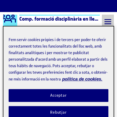
Logo Ágora
Comp. formació disciplinària en llengua i literatura cast.
Saltar al contingut
Fem servir
cookies
pròpies i de tercers per poder-te oferir
correctament totes les funcionalitats del lloc web, amb
Semestre 20221 - Aula 1
Presentació Roser Tarrida ( Comp. formació disciplinar en llengua i literatura cast. )
finalitats analítiques i per mostrar-te publicitat
personalitzada d'acord amb un perfil elaborat a partir dels
Navegació d'entrades
: Video Presentació
: El 
Anterior
Següent
teus hàbits de navegació. Pots acceptar, rebutjar o
configurar les teves preferències fent clic a sota, o obtenir-
Presentació Roser Tarrida ( Com
Publicat per
ne més informació en la nostra
política de cookies.
Publicat per
Roser Tarrida Sadó
Visibilitat:
Data de publicació
23 octubre, 2022 10:09 pm
el Presentació Roser Tarrida ( Comp. forma
Públic
-
23 Oct. 2022
-
comentari
Acceptar
Reproductor
de
Rebutjar