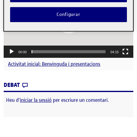
vídeo
Configurar
00:00
04:15
Activitat inicial: Benvinguda i presentacions
CONTRIBUTION
0
EL PRESENTACIÓ ROSER TARRIDA ( COMP. F
DEBAT
Heu d'
iniciar la sessió
per escriure un comentari.