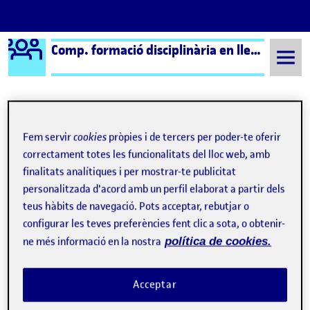
Logo Ágora
Comp. formació disciplinària en llengua i literatura cast.
Saltar al contingut
Semestre 20221 - Aula 1
PAC 2.2. La diversitat lingüística i l'ensenyament de castellà
Fem servir
cookies
pròpies i de tercers per poder-te oferir
correctament totes les funcionalitats del lloc web, amb
PAC 2.2. La diversitat
finalitats analítiques i per mostrar-te publicitat
personalitzada d'acord amb un perfil elaborat a partir dels
lingüística i
teus hàbits de navegació. Pots acceptar, rebutjar o
l'ensenyament de castellà
configurar les teves preferències fent clic a sota, o obtenir-
ne més informació en la nostra
política de cookies.
Sense títol
Publicat per
Publicat per
Helena Menor Martinez
Acceptar
Visibilitat:
Data de publicació
el Sense títol
Públic
-
13 Gen. 2023
-
comentari