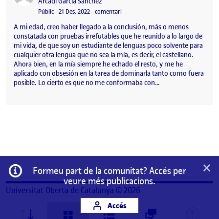
Publicat per
Arcadi Garcia Sanchez
Visibilitat:
Data de publicació
el Autobiografía lingüística
Públic
-
21 Des. 2022
-
comentari
A mi edad, creo haber llegado a la conclusión, más o menos
constatada con pruebas irrefutables que he reunido a lo largo de
mi vida, de que soy un estudiante de lenguas poco solvente para
cualquier otra lengua que no sea la mía, es decir, el castellano.
Ahora bien, en la mía siempre he echado el resto, y me he
aplicado con obsesión en la tarea de dominarla tanto como fuera
posible. Lo cierto es que no me conformaba con…
×
Informació
Formeu part de la comunitat? Accés per
veure més publicacions.
Universitat Oberta de Catalunya © 2026
Accés