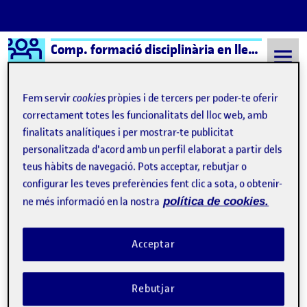
Logo Ágora
Comp. formació disciplinària en llengua i literatura cast.
Saltar al contingut
Fem servir
cookies
pròpies i de tercers per poder-te oferir
correctament totes les funcionalitats del lloc web, amb
finalitats analítiques i per mostrar-te publicitat
Semestre 20221 - Aula 1
Mireia Clapes Gonzalez
personalitzada d'acord amb un perfil elaborat a partir dels
Mireia Clapes Gonzalez
teus hàbits de navegació. Pots acceptar, rebutjar o
configurar les teves preferències fent clic a sota, o obtenir-
ne més informació en la nostra
política de cookies.
Reflexión PAC 2.1.
Publicat per
Publicat per
Mireia Clapes Gonzalez
Visibilitat:
Data de publicació
a Reflexión PAC 2.1.
Públic
-
20 Nov. 2022
-
1 comentari
Acceptar
Los sistemas educativos europeos se enfrentan al reto, entre
otros, de poder dar impulso a la formación de sujetos
Rebutjar
autónomos, capaces de participar y pensar ideas fundamentadas
en la vida profesional y social. Estos cambios están generando en