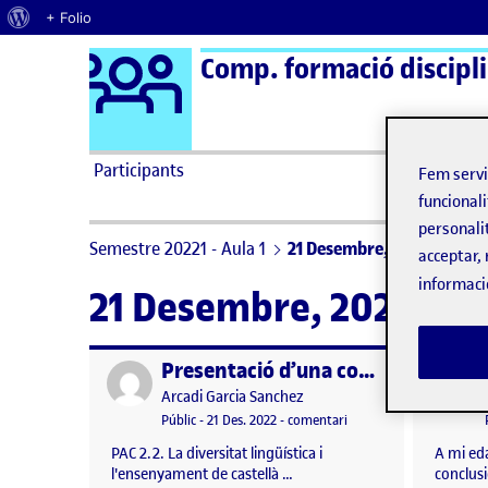
Quant al WordPress
+ Folio
Logo Ágora
Comp. formació disciplin
Saltar al contingut
Participants
Fem serv
funcionali
personali
Semestre 20221 - Aula 1
21 Desembre, 2022
acceptar, 
informaci
21 Desembre, 2022
Presentació d’una comunicació oral
Publicat per
Publicat 
Publicat per
Arcadi Garcia Sanchez
Visibilitat:
Data de publicació
21 desembre, 2022 11:53 pm
el Presentació d’una com
Públic
-
21 Des. 2022
-
comentari
PAC 2.2. La diversitat lingüística i
A mi eda
l'ensenyament de castellà …
conclus