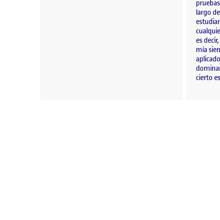
pruebas 
largo de
estudia
cualquie
es decir
mía sie
aplicado
dominar
cierto 