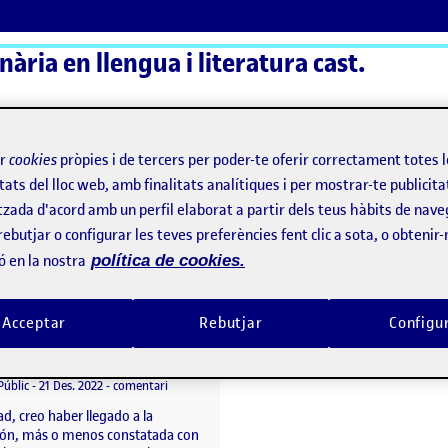
ària en llengua i literatura cast.
ActiFolios
Aj
ir
cookies
pròpies i de tercers per poder-te oferir correctament totes 
tats del lloc web, amb finalitats analítiques i per mostrar-te publicita
tzada d'acord amb un perfil elaborat a partir dels teus hàbits de nave
rebutjar o configurar les teves preferències fent clic a sota, o obtenir
ó en la nostra
política de cookies.
Acceptar
Rebutjar
Configu
Autobiografía lingüística
per
Publicat per
Arcadi Garcia Sanchez
unicació oral
Visibilitat:
Data de publicació
el Autobiografía lingüística
Públic
-
21 Des. 2022
-
comentari
d, creo haber llegado a la
ión, más o menos constatada con