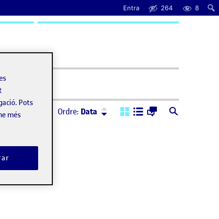
Entra
264
8
uda
les
t
gació. Pots
Ordre:
Descendent
Ordre:
Data
-ne més
rar