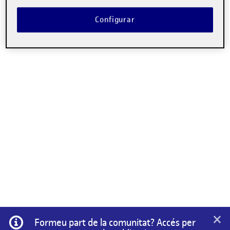
No hi ha comentaris.
Configurar
Heu d'
iniciar la sessió
per escriure un comentari.
×
Informació
Formeu part de la comunitat? Accés per