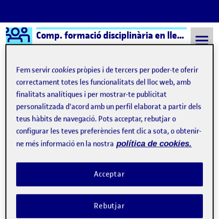
Logo Ágora
Comp. formació disciplinària en llengua i literatura cast.
Saltar al contingut
Fem servir
cookies
pròpies i de tercers per poder-te oferir
correctament totes les funcionalitats del lloc web, amb
finalitats analítiques i per mostrar-te publicitat
Semestre 20221 - Aula 1
Helena Menor Martinez
personalitzada d'acord amb un perfil elaborat a partir dels
Helena Menor Martinez
teus hàbits de navegació. Pots acceptar, rebutjar o
configurar les teves preferències fent clic a sota, o obtenir-
ne més informació en la nostra
política de cookies.
Sense títol
Publicat per
Publicat per
Helena Menor Martinez
Acceptar
Visibilitat:
Data de publicació
el Sense títol
Públic
-
13 Gen. 2023
-
comentari
CONTRIBUTION
0
EL SENSE TÍTOL
DEBAT
Rebutjar