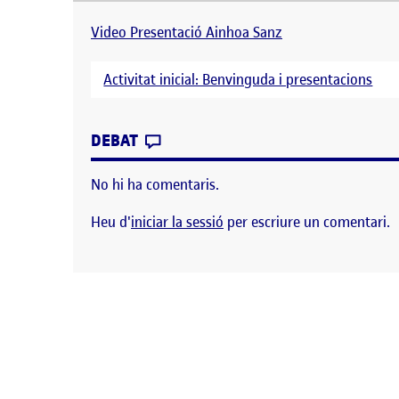
Video Presentació Ainhoa Sanz Activitat inicial: 
Video Presentació Ainhoa Sanz
Activitat inicial: Benvinguda i presentacions
CONTRIBUTION
0
EL VIDEO PRESENTACIÓ
DEBAT
No hi ha comentaris.
Heu d'
iniciar la sessió
per escriure un comentari.