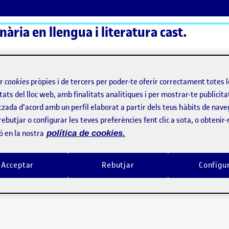
ària en llengua i literatura cast.
ActiFolios
Aj
ir
cookies
pròpies i de tercers per poder-te oferir correctament totes 
tats del lloc web, amb finalitats analítiques i per mostrar-te publicita
tzada d'acord amb un perfil elaborat a partir dels teus hàbits de nave
rebutjar o configurar les teves preferències fent clic a sota, o obtenir
ó en la nostra
política de cookies.
Acceptar
Rebutjar
Configu