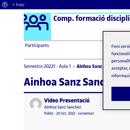
Quant al WordPress
+ Folio
Logo Ágora
Comp. formació disciplin
Saltar al contingut
Participants
Fem serv
funcionali
personali
Semestre 20221 - Aula 1
Ainhoa Sanz Sanchez
acceptar, 
informaci
Ainhoa Sanz Sanchez
Video Presentació
Publicat per
Publicat per
Ainhoa Sanz Sanchez
Visibilitat:
Data de publicació
el Video Presentació
Públic
-
20 Oct. 2022
-
comentari