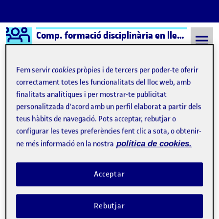
Logo Ágora
Comp. formació disciplinària en llengua i literatura cast.
Saltar al contingut
Fem servir
cookies
pròpies i de tercers per poder-te oferir
correctament totes les funcionalitats del lloc web, amb
finalitats analítiques i per mostrar-te publicitat
Semestre 20221 - Aula 1
Ainhoa Sanz Sanchez
personalitzada d'acord amb un perfil elaborat a partir dels
Ainhoa Sanz Sanchez
teus hàbits de navegació. Pots acceptar, rebutjar o
configurar les teves preferències fent clic a sota, o obtenir-
ne més informació en la nostra
política de cookies.
Video Presentació
Publicat per
Publicat per
Ainhoa Sanz Sanchez
Acceptar
Visibilitat:
Data de publicació
el Video Presentació
Públic
-
20 Oct. 2022
-
comentari
CONTRIBUTION
0
EL VIDEO PRESENTACIÓ
DEBAT
Rebutjar