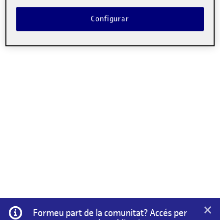
No hi ha comentaris.
Configurar
Heu d'
iniciar la sessió
per escriure un comentari.
×
Informació
Formeu part de la comunitat? Accés per